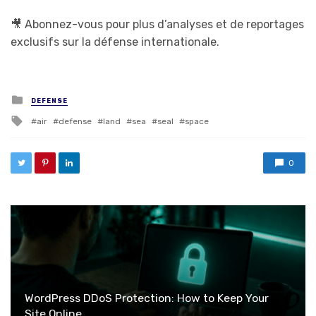
🎥 Abonnez-vous pour plus d’analyses et de reportages
exclusifs sur la défense internationale.
Posted in
DEFENSE
Tagged with
air
defense
land
sea
seal
space
0
WordPress DDoS Protection: How to Keep Your
Site Online