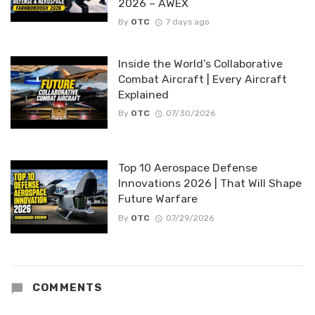
2026 – AWEX
By
OTC
7 days ago
Inside the World’s Collaborative
Combat Aircraft | Every Aircraft
Explained
By
OTC
07/30/2026
Top 10 Aerospace Defense
Innovations 2026 | That Will Shape
Future Warfare
By
OTC
07/29/2026
COMMENTS