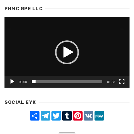
PHMC GPE LLC
Video
Player
00:00
01:38
SOCIAL EYK
Share
Telegram
Twitter
Tumblr
Pinterest
VK
MeWe