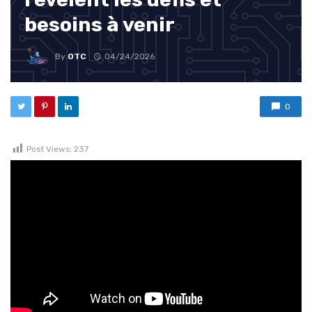
besoins à venir
By
OTC
04/24/2026
0
Post Views:
237