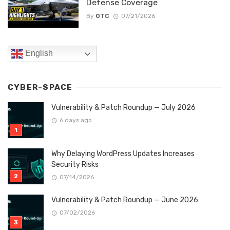
Defense Coverage
By
OTC
07/21/2026
English
CYBER-SPACE
Vulnerability & Patch Roundup — July 2026
6 days ago
Why Delaying WordPress Updates Increases
Security Risks
07/14/2026
Vulnerability & Patch Roundup — June 2026
07/02/2026